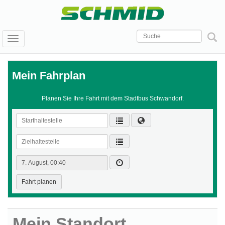
Toggle
navigation
Mein Fahrplan
Planen Sie Ihre Fahrt mit dem Stadtbus Schwandorf.
Starthaltestelle
Zielhaltestelle
Abfahrts-
/
Ankunftszeit
Fahrt planen
Mein Standort